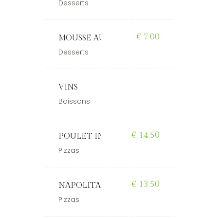
Desserts
€
7.00
MOUSSE AU CHOCOLAT VALRHONA
Desserts
VINS
Boissons
€
14.50
POULET INDIEN
Pizzas
€
13.50
NAPOLITAINE
Pizzas