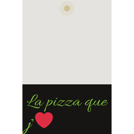
Pates
€
15.00
BURGER MAISON
Pizzas
La pizza que
j'