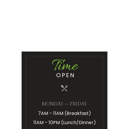
Time
OPEN
MONDAY – FRIDAY
7AM – 11AM (Breakfast)
11AM – 10PM (Lunch/Dinner)