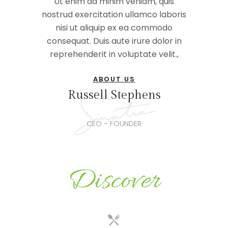
Ut enim ad minim veniam, quis
nostrud exercitation ullamco laboris
nisi ut aliquip ex ea commodo
consequat. Duis aute irure dolor in
reprehenderit in voluptate velit.,
ABOUT US
Russell Stephens
CEO - FOUNDER
Discover
OUR SERVICES