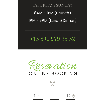
SATURDAY / SUNDAY
8AM – 1PM (Brunch)
1PM – 9PM (Lunch/Dinner)
+15 890 979 25 52
Resevation
ONLINE BOOKING