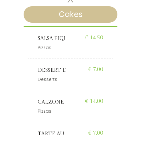
Cakes
€
14.50
MONÉE
SALSA PIQUANTE
Pizzas
€
7.00
UE PRALINE ROSE
DESSERT DU MOMENT
Desserts
€
14.00
RSONNES
CALZONE
Pizzas
€
7.00
TARTE AU CITRON MERINGUÉE DÉST