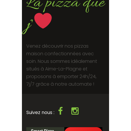
La pizza que
j'
Venez découvrir nos pizzas
maison confectionnées avec
soin. Nous sommes idéalement
situés à Aime-La-Plagne et
proposons à emporter 24h/24,
7j/7 grâce à notre automate !
Suivez nous :