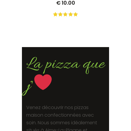
€
10.00
0
Not
rating
yet!
based
on
customer
ratings
La pizza que
j'
Venez découvrir nos pizzas
maison confectionnées avec
soin. Nous sommes idéalement
situés à Aime-La-Plagne et