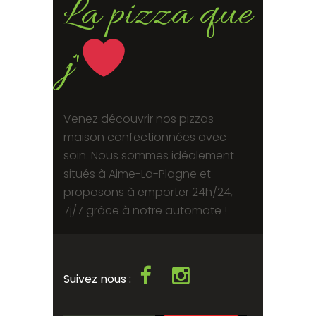
La pizza que
j'
Venez découvrir nos pizzas
maison confectionnées avec
soin. Nous sommes idéalement
situés à Aime-La-Plagne et
proposons à emporter 24h/24,
7j/7 grâce à notre automate !
Suivez nous :