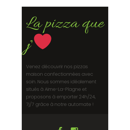
La pizza que
j'
Venez découvrir nos pizzas
maison confectionnées avec
soin. Nous sommes idéalement
situés à Aime-La-Plagne et
proposons à emporter 24h/24,
7j/7 grâce à notre automate !