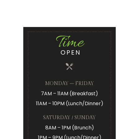
Time
OPEN
MONDAY – FRIDAY
7AM – 11AM (Breakfast)
11AM – 10PM (Lunch/Dinner)
SATURDAY / SUNDAY
8AM – 1PM (Brunch)
1PM – 9PM (Lunch/Dinner)