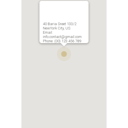
40 Baria Sreet 133/2
NewYork City, US
Email:
info.contact@gmail.com
Phone: (00) 123 456 789