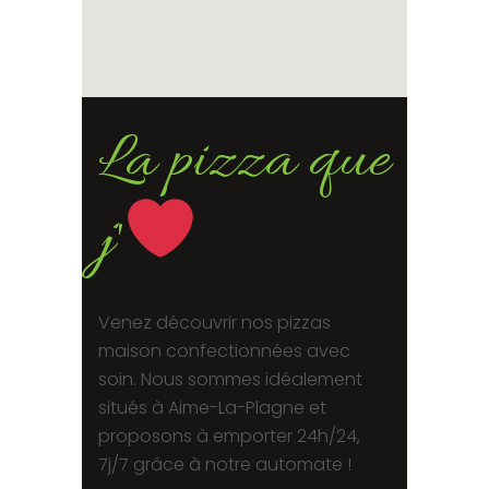
La pizza que
j'
Venez découvrir nos pizzas
maison confectionnées avec
soin. Nous sommes idéalement
situés à Aime-La-Plagne et
proposons à emporter 24h/24,
7j/7 grâce à notre automate !