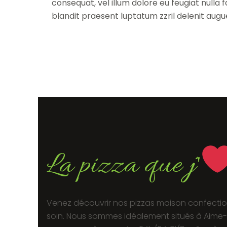
consequat, vel illum dolore eu feugiat nulla f
blandit praesent luptatum zzril delenit augu
La pizza que j'
Venez découvrir nos pizzas maison confecti
soin. Nous sommes idéalement situés à Aime-