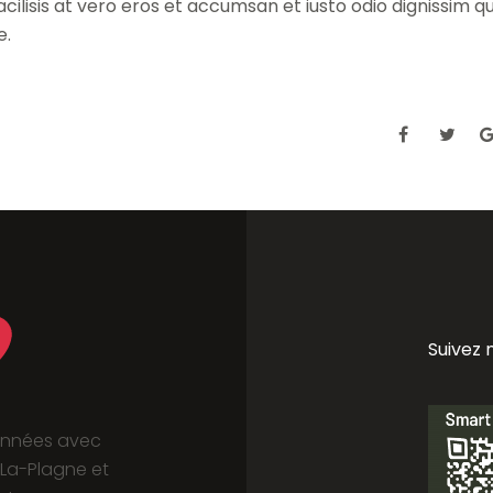
acilisis at vero eros et accumsan et iusto odio dignissim qu
e.
Suivez 
onnées avec
La-Plagne et