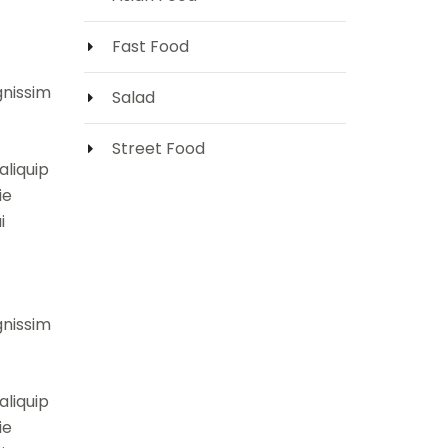
Fast Food
gnissim
Salad
Street Food
aliquip
ie
i
gnissim
aliquip
ie