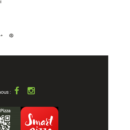
i
nous :